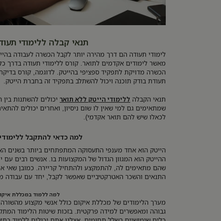
תנאי קבלה ללימודי תעוד
לימודי תעודה הם דרך מהירה יותר לקבל הכשרה לעבודה בהייט
מאשר לימודים אקדמים לתואר. קורס ללימודי תעודה בדרך כל
תעודת בודק תוכנה ויכול להשתלב בתפקיד זה בחברת הייטק.
תנאי הקבלה
ללימודי הייטק ללא תואר
יכולים להשתנות בין ה
שמתאימים גם למי שאין לו שום ניסיון, ואחרים יכולים להתאי
לכאלו שיש להם תואר אקדמי).
למה כדאי להתקבל ללימודי
הייטק הוא אחד מענפי התעסוקה המתפתחים ביותר בשנים האח
ההייטק הוא המגוון הגדול של המקצועות בו. אנשים רבים עם י
שהם מתאימים לה, להתמקצע ולהתחיל קריירה. כמובן שאי אפש
התנאים והשכר האטרקטיביים שאפשר לקבל, יחד עם עבודה מגו
למה ללמוד במכללת איקו
מערך הלימודים של מכללת איקום כולל אנשי מקצוע מהשורה
גבוהה ומאפשרים למידה פרקטית. בזכות שיטות הלימוד המתק
כלים שימושיים בשלל תחומים. אצלנו אתם יכולים ללמוד כתיב