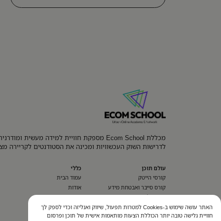
מכללת Ecom School מספקת חוויית למידה מעשית ומוד
לדרישות השוק העכשוויות ומכינה את הסטודנטים לקריירה מצ
עולם תוכן
כללי
קורסי הייטק
עמוד הבית
קורס סייבר ואבטחת מידע
אודות
השמה לעבודה
השמה
בלוג
האתר עושה שימוש ב-Cookies למטרות תפעול, שיווק ואנליזה וכדי לספק לך
חוויית גלישה טובה יותר הכוללת הצעות מותאמות אישית של תוכן ופרסום
הסדרי נגישות​