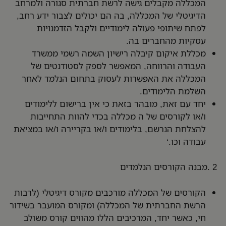
המכללה מקבלים גישה לרשת חברתית סגורה ולמרחב
הדיגיטלי של המכללה, בה הם יכולים לצבור ידע רחב,
לפתח שיתופי פעולה לימודיים ולקבל הזדמנויות
עסקיות מהחברים בה.
מכללת איקום קיבלה רישיון השמה רשמי ממשרד
העבודה והרווחה, המאפשר לספק לסטודנטים של
המכללה את האפשרות לעסוק בתחום הנלמד לאחר
השלמת הלימודים.
יחד עם זאת, מובהר בזאת כי אין ברישום ללימודים
ו/או לקורסים של ה מכללה בכדי להוות התחייבות
להצלחת הנרשם, בלימודים ו/או בקריירה ו/או במציאת
עבודה וכו.‘
2 .מבנה הקורסים הנלמדים
הקורסים של המכללה מורכבים מקורס דיגיטלי (לרבות
הרשת החברתית של המכללה) ומקורס המועבר בשידור
חי, כאשר יחד, המרכיבים הללו מהווים קורס משולב