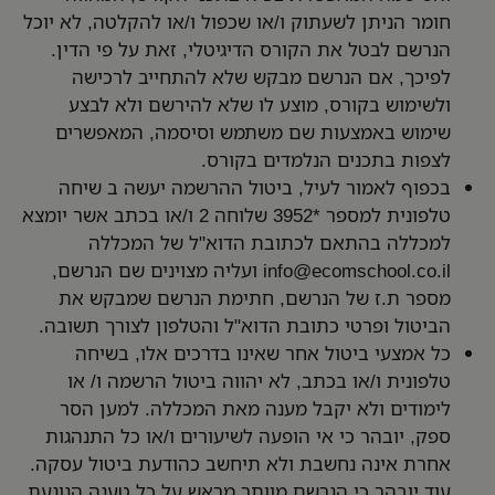
חומר הניתן לשעתוק ו/או שכפול ו/או להקלטה, לא יוכל
הנרשם לבטל את הקורס הדיגיטלי, זאת על פי הדין.
לפיכך, אם הנרשם מבקש שלא להתחייב לרכישה
ולשימוש בקורס, מוצע לו שלא להירשם ולא לבצע
שימוש באמצעות שם משתמש וסיסמה, המאפשרים
לצפות בתכנים הנלמדים בקורס.
בכפוף לאמור לעיל, ביטול ההרשמה יעשה ב שיחה
טלפונית למספר *3952 שלוחה 2 ו/או בכתב אשר יומצא
למכללה בהתאם לכתובת הדוא"ל של המכללה
info@ecomschool.co.il
ועליה מצוינים שם הנרשם,
מספר ת.ז של הנרשם, חתימת הנרשם שמבקש את
הביטול ופרטי כתובת הדוא"ל והטלפון לצורך תשובה.
כל אמצעי ביטול אחר שאינו בדרכים אלו, בשיחה
טלפונית ו/או בכתב, לא יהווה ביטול הרשמה ו/ או
לימודים ולא יקבל מענה מאת המכללה. למען הסר
ספק, יובהר כי אי הופעה לשיעורים ו/או כל התנהגות
אחרת אינה נחשבת ולא תיחשב כהודעת ביטול עסקה.
עוד יובהר כי הנרשם מוותר מראש על כל טענה הנוגעת