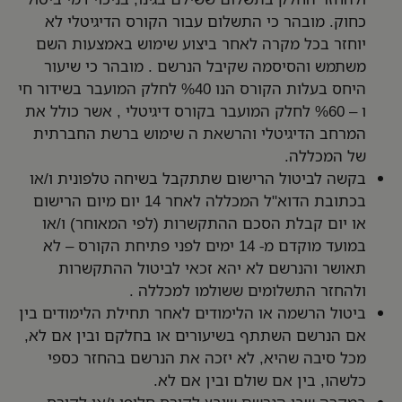
כחוק. מובהר כי התשלום עבור הקורס הדיגיטלי לא
יוחזר בכל מקרה לאחר ביצוע שימוש באמצעות השם
משתמש והסיסמה שקיבל הנרשם . מובהר כי שיעור
היחס בעלות הקורס הנו %40 לחלק המועבר בשידור חי
ו – %60 לחלק המועבר בקורס דיגיטלי , אשר כולל את
המרחב הדיגיטלי והרשאת ה שימוש ברשת החברתית
של המכללה.
בקשה לביטול הרישום שתתקבל בשיחה טלפונית ו/או
בכתובת הדוא"ל המכללה לאחר 14 יום מיום הרישום
או יום קבלת הסכם ההתקשרות (לפי המאוחר) ו/או
במועד מוקדם מ- 14 ימים לפני פתיחת הקורס – לא
תאושר והנרשם לא יהא זכאי לביטול ההתקשרות
ולהחזר התשלומים ששולמו למכללה .
ביטול הרשמה או הלימודים לאחר תחילת הלימודים בין
אם הנרשם השתתף בשיעורים או בחלקם ובין אם לא,
מכל סיבה שהיא, לא יזכה את הנרשם בהחזר כספי
כלשהו, בין אם שולם ובין אם לא.