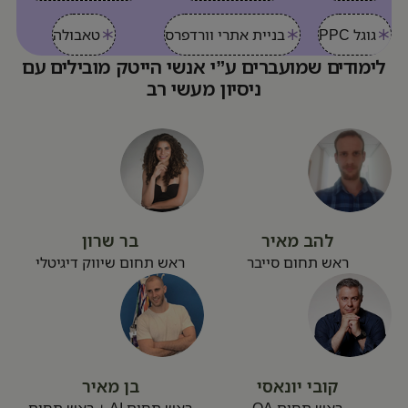
גוגל PPC
בניית אתרי וורדפרס
טאבולה
לימודים שמועברים ע”י
אנשי הייטק מובילים
עם
ניסיון מעשי רב
להב מאיר
בר שרון
ראש תחום סייבר
ראש תחום שיווק דיגיטלי
קובי יונאסי
בן מאיר
ראש תחום QA
ראש תחום AI + ראש תחום