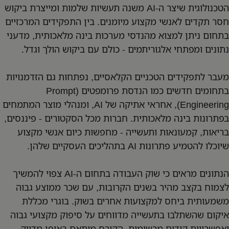
הטכנולוגית שיצר ה-AI משנה תעשיות שלמות ומייצרת ביקוש
חסר תקדים לאנשי מקצוע מיומנים. בין התפקידים המרכזיים
בתחום ניתן למצוא מהנדסי מערכות בינה מלאכותית, מדעני
נתונים ומפתחי אלגוריתמים - כולם עם ביקוש הולך וגדל.
מעבר לתפקידים הטכניים הקלאסיים, נפתחות גם הזדמנויות
בתחומים חדשים כמו הנדסת פרומפטים (Prompt
Engineering), אחראי אתיקה של AI, ומנהלי מוצר המתמחים
בפתרונות בינה מלאכותית. חברות מכל הסקטורים - פיננסים,
בריאות, קמעונאות ותעשייה - מחפשות כיום אנשי מקצוע
שיוכלו להטמיע פתרונות AI בתהליכים העסקיים שלהן.
הנתונים מראים כי שוק העבודה בתחום ה-AI צפוי להמשיך
לצמוח בקצב מהיר בשנים הקרובות, עם שכר ממוצע גבוה
משמעותית ביחס למקצועות אחרים בשוק. בוגרי מכללת
איקום שהשתלבו בתעשייה מדווחים על סיפוק מקצועי גבוה
ואפשרויות קידום מרשימות. הקורס מותאם באופן מדויק