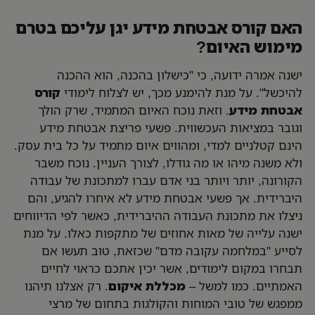
האם קורס אבטחת מידע יגן עליכם בטרם
מימוש האיום?
ישנה אמרה ידועה, כי "כישלון בהכנה, הוא ההכנה
להיכשל". על מנת להימנע מכך, יש לצלוח לימודי
קורס
אבטחת מידע
. וזאת נוכח האיום המתמיד, שרק הולך
וגובר במציאות העכשווית. פשעי פריצת אבטחת מידע
הינם קטלניים למדי, ומהווים איום מתמיד על כל בית עסק.
ולא משנה מיהו או מה גודלו, לצורך העניין. נוכח משבר
הקורונה, יותר ויותר בני אדם עברו למתכונת של עבודה
היברידית. אך פשעי אבטחת מידע לא איחרו להגיע, והם
ניצלו את מתכונת העבודה ההיברידית, כאשר לפי הדיווחים
ישנה עלייה של מאות אחוזים של מתקפות כאלו. על מנת
לסייע "במלחמה עקובה מדם" שכזאת, טוב תעשו אם
תבחרו במקום לימודים, אשר יכין אתכם כראוי לחיים
האמתיים. כמו למשל –
מכללת איקום
.
רק אצלנו תיהנו
ממפגש של טובי המוחות והקולגות בתחום של מרצי