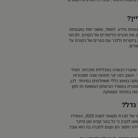
ין?
בטחת מידע. למשל, מושגי יסוד באבטחת
 את תכנית הלימודים של הקורס, ולבחור
 ביקורות ולדבר עם בוגרים של הקורס על
ודים.
 שעברו הכשרה במכללות מוכרות. תמיד
. המצב הזה יצר תופעה שבה משכורות
סקה באופן כללי משתלמים במיוחד. לכן,
וכרת במשרד הביטחון הנושאת תו תקן
גדל?
התעשייה צומחת במהירות רבה, מסיבה פשוטה. לפי דו"ח עולמי של חברת מקאפי לשנת 2020, הפסידו
וט להבין כי כל בוגר קורס מגן סייבר
ידע יחסוך הון עצום לחברה בה הוא עובד.