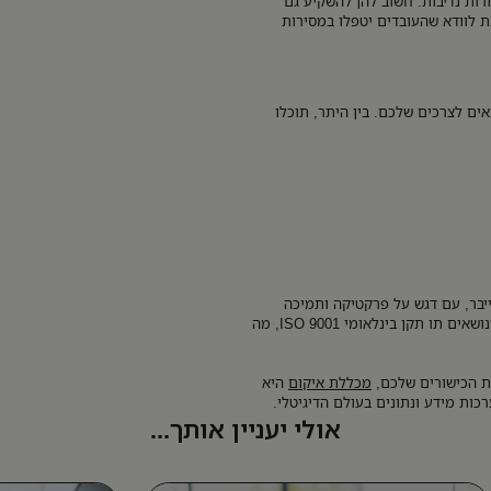
רות נדיבות. חשוב להן להשקיע גם
ת לוודא שהעובדים יטפלו במסירות
ים לצרכים שלכם. בין היתר, תוכלו
בר, עם דגש על פרקטיקה ותמיכה
בסטודנטים. כל הקורסים שלנו מוכרים על ידי משרד הביטחון ונושאים תו תקן בינלאומי ISO 9001, מה
ת הכישורים שלכם,
מכללת איקום
היא
כות מידע ונתונים בעולם הדיגיטלי.
אולי יעניין אותך...