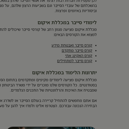
לכן מקפידות חברות רבות לצ'פר את אנשי הסייבר שלהן במשכו
בהשכלתם של עובדי הסייבר וגם בשביעות הרצון שלהם, על מנ
וביסודיות באיומים ופרצות.
לימודי סייבר במכללת איקום
מכללת איקום מציעה מגוון רחב של קורסי סייבר שיכולים להתא
למצוא את הקורסים הבאים:
קורס סייבר ואבטחת מידע
קורס סייבר מתקדם
קורס האקינג אתי
קורס סייבר למתחילים
יתרונות הלימוד במכללת איקום
מכללת איקום מציעה לימודים מקיפים ומתקדמים בתחום הסיי
שמבטיח את האיכות והרלוונטיות של התכנים הנלמדים.
אם אתם מחפשים להתחיל קריירה בעולם הסייבר או לשדרג א
הבחירה הנכונה עבורכם. הצטרפו אלינו ולמדו איך להגן על מער