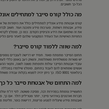
הכל-כך חשובים.
מה כולל קורס סייבר למתחילים אונלי
קורס אבטחת מידע אונליין למתחילים כולל את היסודות של א
מידע, אבטחת רשתות, מערכות מידע ותוכנה ועוד. חשוב לבדוק
את זה שתואם את הידע והניסיון הקודם. כמו כן, מומלץ לקרוא
החוויות האישיות ועל העתיד המקצועי שלהם לאחר סיום הלימ
למה שווה ללמוד קורס סייבר?
תחום הסייבר מתפתח מאוד. תמיד יש דרישה לעובדים נוספים
יש משרות ממשלתיות משתלמות, והשוק רעב באופן כללי לעוד
עובדי אבטחת הסייבר עולות ותופחות משנה לשנה, ותנאי ההע
אנשים שמתאים להם לעבוד בתחום, מומלץ שילמדו במכללה מ
בינלאומי ISO 9001. כך ניתן יהיה למצוא בקלות עבודה משתלמת במיוחד ומספקת.
למה התחום של אבטחת סייבר כל כך 
חברות וארגונים באירועי סייבר, יותר מטריליון דולר. אם כך, פש
ואבטחת מידע שיצליח למנוע פריצות, דרישות כופר, וזליגות מ