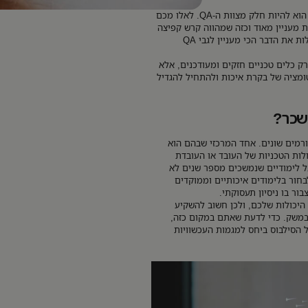
בהייטק ישנם תפקידים רבים ומגוונים, ואחד המעניינים שבהם הוא להיות חלק מצוות ה-QA. לאלו מכם
ת מעניין מאוד וכזה שמהווה קרש קפיצה
מהיר לעולם ההייטק. בואו לקרוא כל מה שצריך לדעת, וגם לגלות את הדבר הכי מעניין לגבי QA
ק כלים טכניים חזקים ומעודכנים, אלא
טומציה של בקרת איכות ולהתחיל להגדיל
שכר?
אם למספר גורמים שונים. אחד המרכזי שבהם הוא
כולות הטכניות של העובד או העובדת
על לימודיים שנמשכים מספר שנים לא
בחור בלימודים איכותיים וממוקדים
ור בו ניסיון תעסוקתי.
היכולות שלכם, ולכן חשוב להשקיע
במשק. כדי לדעת שאתם במקום כזה,
 הסילבוס ביחס למגמות העכשוויות