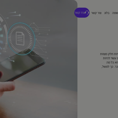
מה
בלוג
צור קשר
צרו קשר
יות חלק מצוות
 עשוי להיות
וא כל מה
ין לגבי QA אוטומציה – שכר. כך למשל,