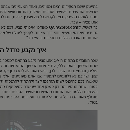
שרואים את עצמם כאנשים יסודיים ויעילים, התחום עשוי להיו
אוטומציה – שכר.
כך למשל,
קורס אוטומציה QA
מעודכן ואיכותי מציע לכם לא ר
גם ידע תיאורטי ומעשי. זוהי דרך מצוינת לקפוץ לעולם של או
את חווית העבודה שלכם במהירות וביעילות."
איך נקבע מודל ה
שכר העובדים בתחום ה-QA אוטומציה נקבע בהת
שנות הניסיון. באופן כללי, עם צמיחת הניסיון, המומחיות והי
עולים, ובהתאם גם השכר. לכן, כדאי מאוד לא לבזבז זמן יקר 
קטן, ושרובם לא רלוונטים לתפקיד שבו אתם מעוניינים, אלא ל
שיאשרו לכם להיכנס לשוק תוך זמן קצר ולהתחיל להתנסות ולצב
כמובן, שנות הניסיון הם רק סממן אחד שמשדר למעסיקים מה 
בעצמכם וללמוד את התחום מהנשים והאנשים הטובים ביותר 
מומלץ מאוד לברר על שיטת הלימוד בו, ועל רמת העדכניות של
בשוק.