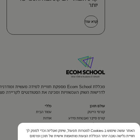
יותר
קרא עוד
מכללת Ecom School מספקת חוויית למידה מעשית ומוד
לדרישות השוק העכשוויות ומכינה את הסטודנטים לקריירה מצ
עולם תוכן
כללי
קורסי הייטק
עמוד הבית
קורס סייבר ואבטחת מידע
אודות
השמה לעבודה
השמה
בלוג
האתר עושה שימוש ב-Cookies למטרות תפעול, שיווק ואנליזה וכדי לספק לך
חוויית גלישה טובה יותר הכוללת הצעות מותאמות אישית של תוכן ופרסום
הסדרי נגישות​