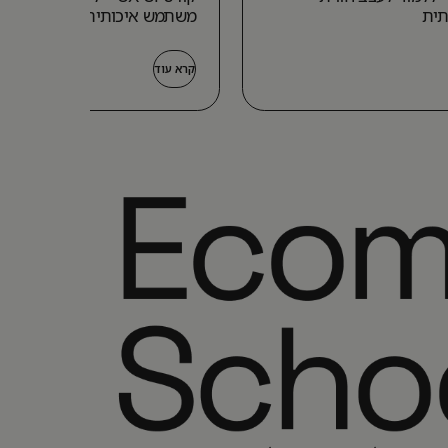
תית
משתמש איכותית
קרא עוד