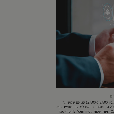
ים
לאלו מכם שיעסקו ב-QA אוטומציה השכר ההתחלתי צפוי לנוע בין 9,500 ל-12,500 ₪. עם שלוש עד
חמש שנות ניסיון השכר כבר צפוי לעמוד על בין 15,000 ל-20,000 ₪, ומשם בהתאם ליכולות שתציגו הוא
יכול גם להגיע ל-25,000 ₪ וצפונה. אם תתקדמו לניהול צוות QA לאותן שנות ניסיון תוכלו להוסיף שכר